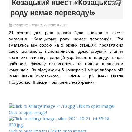
Козацький квест «Козацькому
роду немає переводу!»
Створено: П'ятниця, 22 жовтня 2021
21 жовтня для роїв новаків було проведено квест-
змагання «Козацькому роду немає переводу!». Рої
змагались між собою на 5 різних станціях, проявляючи
свою активність, наполегливість, демонструючи знання
козацьких звичаїв, традицій українського народу, творчі
здібності, фізичну витривалість та вміння працювати
командою. За підсумками 5 конкурсів І місце виборов рій
імені Івана Виговського, ІІ місце – рій імені Павла
Полуботка, ІІІ місце – рій імені Лесі Українки.
Click to open image!
Click to open image!
Click to open image!
Click to open image!