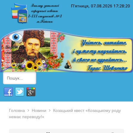
П'ятниця, 07.08.2026
17:28:20
Версія для
слабозорих
Розширений
пошук
Головна
Новини
Козацький квест «Козацькому роду
немає переводу!»