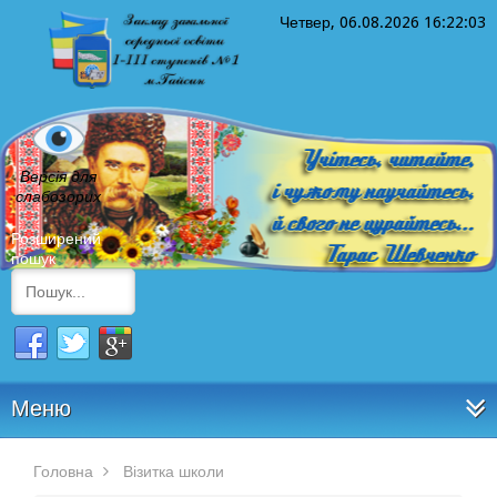
Четвер, 06.08.2026
16:22:04
Версія для
слабозорих
Розширений
пошук
Меню
Головна
Візитка школи