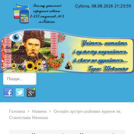
Субота, 08.08.2026
21:23:59
Версія для
слабозорих
Розширений
пошук
Головна
Новини
Онлайн зустріч ройових куреня ім.
Станіслава Менюка