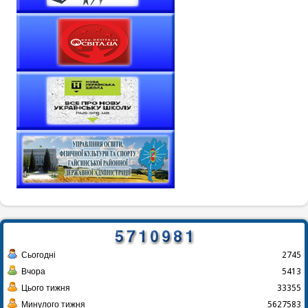
Сьогодні
2745
Вчора
5413
Цього тижня
33355
Минулого тижня
5627583