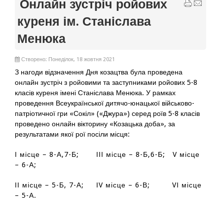
Онлайн зустріч ройових
куреня ім. Станіслава
Менюка
Створено: Понеділок, 18 жовтня 2021
З нагоди відзначення Дня козацтва була проведена
онлайн зустріч з ройовими та заступниками ройових 5-8
класів куреня імені Станіслава Менюка. У рамках
проведення Всеукраїнської дитячо-юнацької військово-
патріотичної гри «Сокіл» («Джура») серед роїв 5-8 класів
проведено онлайн вікторину «Козацька доба», за
результатами якої рої посіли місця:
І місце – 8-А,7-Б; ІІІ місце – 8-Б,6-Б; V місце
– 6-А;
ІІ місце – 5-Б, 7-А; ІV місце – 6-В; VІ місце
– 5-А.