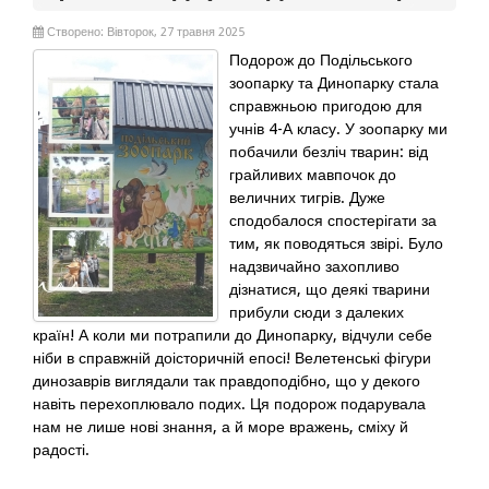
Створено: Вівторок, 27 травня 2025
Подорож до Подільського
зоопарку та Динопарку стала
справжньою пригодою для
учнів 4-А класу. У зоопарку ми
побачили безліч тварин: від
грайливих мавпочок до
величних тигрів. Дуже
сподобалося спостерігати за
тим, як поводяться звірі. Було
надзвичайно захопливо
дізнатися, що деякі тварини
прибули сюди з далеких
країн! А коли ми потрапили до Динопарку, відчули себе
ніби в справжній доісторичній епосі! Велетенські фігури
динозаврів виглядали так правдоподібно, що у декого
навіть перехоплювало подих. Ця подорож подарувала
нам не лише нові знання, а й море вражень, сміху й
радості.