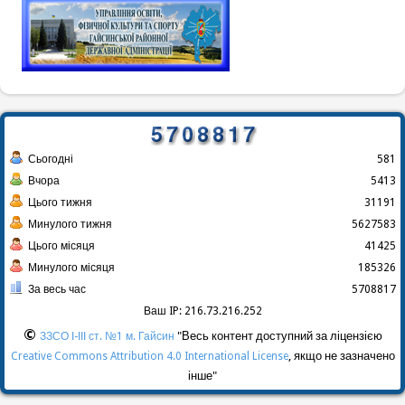
Сьогодні
581
Вчора
5413
Цього тижня
31191
Минулого тижня
5627583
Цього місяця
41425
Минулого місяця
185326
За весь час
5708817
Ваш IP: 216.73.216.252
©
"Весь контент доступний за ліцензією
ЗЗСО І-ІІІ ст. №1 м. Гайсин
, якщо не зазначено
Creative Commons Attribution 4.0 International License
інше"