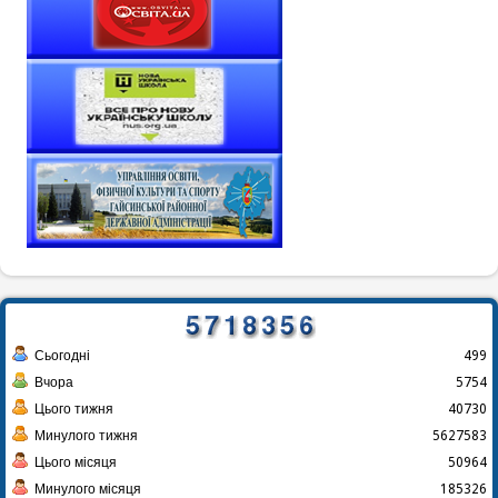
Сьогодні
499
Вчора
5754
Цього тижня
40730
Минулого тижня
5627583
Цього місяця
50964
Минулого місяця
185326