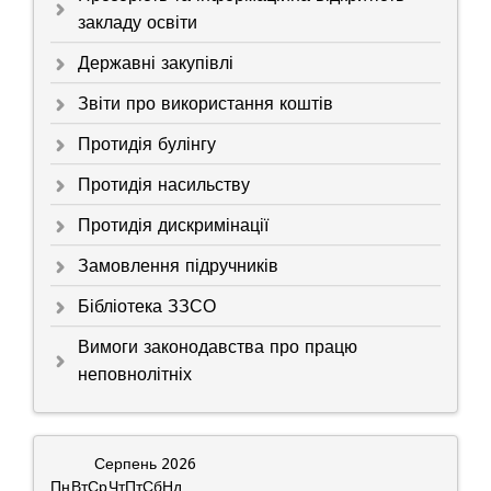
закладу освіти
Державні закупівлі
Звіти про використання коштів
Протидія булінгу
Протидія насильству
Протидія дискримінації
Замовлення підручників
Бібліотека ЗЗСО
Вимоги законодавства про працю
неповнолітніх
Серпень
2026
Пн
Вт
Ср
Чт
Пт
Сб
Нд