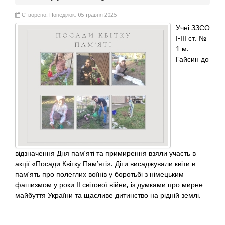
Створено: Понеділок, 05 травня 2025
Учні ЗЗСО
І-ІІІ ст. №
1 м.
Гайсин до
відзначення Дня пам’яті та примирення взяли участь в
акції «Посади Квітку Пам’яті». Діти висаджували квіти в
пам’ять про полеглих воїнів у боротьбі з німецьким
фашизмом у роки ІІ світової війни, із думками про мирне
майбуття України та щасливе дитинство на рідній землі.