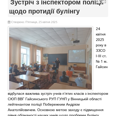
Зустріч з інспектором поліції
щодо протидії булінгу
Створено: П'ятниця, 25 квітня 2025
24
квітня
2025
року в
ЗЗСО
І-ІІІ ст.
№ 1 м.
Гайсин
відбулася важлива зустріч учнів п'ятих класів з інспектором
СЮП ВВГ Гайсинського РУП ГУНП у Вінницькій області
лейтенантом поліції Побережним Андрієм
Анатолійовичем. Основною метою заходу є підвищення
рівня обізнаності наших учнів щодо проблеми булінгу.