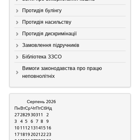
Протидія булінгу
Протидія насильству
Протидія дискримінації
Замовлення підручників
Бібліотека ЗЗСО
Вимоги законодавства про працю
неповнолітніх
Серпень
2026
Пн
Вт
Ср
Чт
Пт
Сб
Нд
27
28
29
30
31
1
2
3
4
5
6
7
8
9
10
11
12
13
14
15
16
17
18
19
20
21
22
23