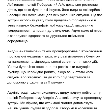
Лейтенант поліції Побережний А.А. детально роз'яснив
дітям, що таке булінг, які існують його види та які серйозні
наслідки він може мати для всіх учасників ситуації. Під час
зустрічі особливу увагу було приділено формуванню в
учнів навичок безконфліктної комунікації, вихованню
толерантності та поваги до оточуючих. Адже саме ці якості
є запорукою здорового та дружнього шкільного
середовища.
Андрій Анатолійович також проінформував п'ятикласників
про існуючі механізми захисту у разі зіткнення з булінгом
та наголосив на відповідальності за вчинення таких дій.
Учням було чітко пояснено, як розпізнати ситуацію
булінгу, що необхідно робити, якщо вони стали його
свідком або жертвою, та до кого слід звертатися за
допомогою у школі та за її межами.
Адміністрація школи висловлює щиру подяку лейтенанту
поліції Побережному Андрію Анатолійовичу за проведену
зустріч. Ми віримо, що отримані знання допоможуть
нашим учням будувати здорові стосунки в колективі та