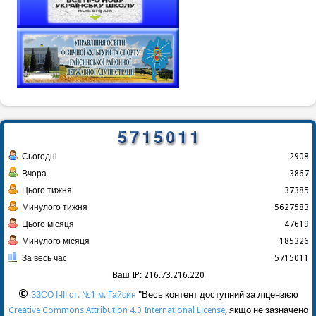
Сьогодні
2908
Вчора
3867
Цього тижня
37385
Минулого тижня
5627583
Цього місяця
47619
Минулого місяця
185326
За весь час
5715011
Ваш IP: 216.73.216.220
©
"Весь контент доступний за ліцензією
ЗЗСО І-ІІІ ст. №1 м. Гайсин
, якщо не зазначено
Creative Commons Attribution 4.0 International License