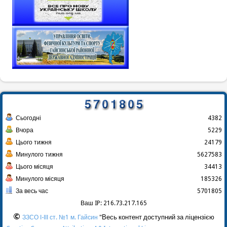
Сьогодні
4382
Вчора
5229
Цього тижня
24179
Минулого тижня
5627583
Цього місяця
34413
Минулого місяця
185326
За весь час
5701805
Ваш IP: 216.73.217.165
©
"Весь контент доступний за ліцензією
ЗЗСО І-ІІІ ст. №1 м. Гайсин