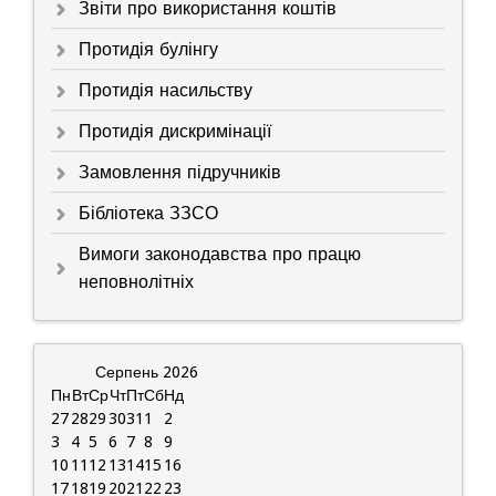
Звіти про використання коштів
Протидія булінгу
Протидія насильству
Протидія дискримінації
Замовлення підручників
Бібліотека ЗЗСО
Вимоги законодавства про працю
неповнолітніх
Серпень
2026
Пн
Вт
Ср
Чт
Пт
Сб
Нд
27
28
29
30
31
1
2
3
4
5
6
7
8
9
10
11
12
13
14
15
16
17
18
19
20
21
22
23