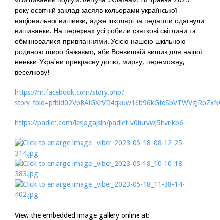
«Вишиваний подіум. Квітуча Україна». 18 травня 2023
року освітній заклад засяяв кольорами української
національної вишивки, адже школярі та педагоги одягнули
вишиванки. На перервах усі робили святкові світлини та
обмінювалися привітаннями. Усією нашою шкільною
родиною щиро бажаємо, аби Всевишній вишив для нашої
неньки-України прекрасну долю, мирну, переможну,
веселкову!
https://m.facebook.com/story.php?
story_fbid=pfbid02VpBAiGXrVD4qkuw16b96kGtoSbVTWVgjRbZ
https://padlet.com/lesjagajsin/padlet-v0turvwj5hvrikb6
View the embedded image gallery online at: