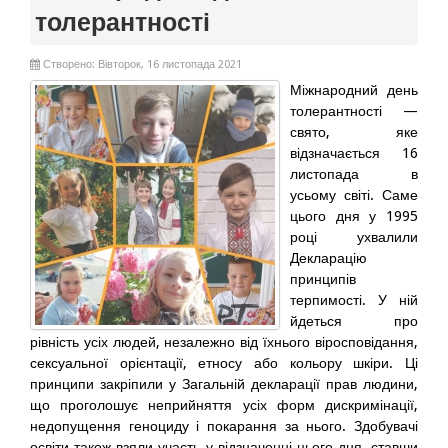
толерантності
Створено: Вівторок, 16 листопада 2021
Міжнародний день
толерантності —
свято, яке
відзначається 16
листопада в
усьому світі. Саме
цього дня у 1995
році ухвалили
Декларацію
принципів
терпимості. У ній
йдеться про
рівність усіх людей, незалежно від їхнього віросповідання,
сексуальної орієнтації, етносу або кольору шкіри. Ці
принципи закріпили у Загальній декларації прав людини,
що проголошує неприйняття усіх форм дискримінації,
недопущення геноциду і покарання за нього. Здобувачі
освіти також взяли участь у відзначенні цього дня, ставши