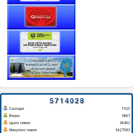
Сьогодні
1925
Вчора
3867
Цього тижня
36402
Минулого тижня
5627583