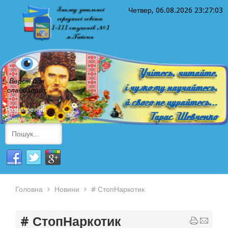
Четвер, 06.08.2026
23:27:04
Версія для
слабозорих
Розширений
пошук
Головна
Новини
# СтопНаркотик
# СтопНаркотик