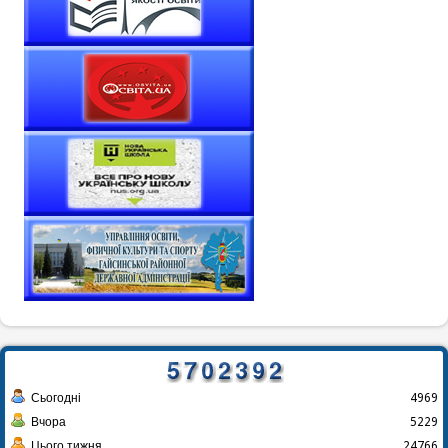
Сьогодні
4969
Вчора
5229
Цього тижня
24766