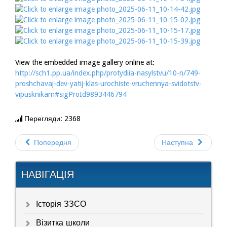
View the embedded image gallery online at:
http://sch1.pp.ua/index.php/protydiia-nasylstvu/10-n/749-
proshchavaj-dev-yatij-klas-urochiste-vruchennya-svidotstv-
vipusknikam#sigProId9893446794
Перегляди: 2368
Попередня
Наступна
НАВІГАЦІЯ
Історія ЗЗСО
Візитка школи