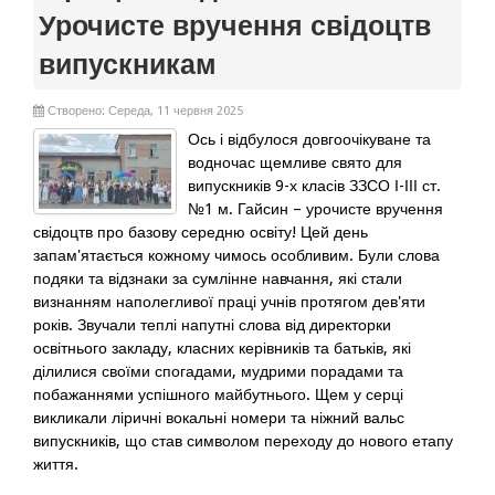
Урочисте вручення свідоцтв
випускникам
Створено: Середа, 11 червня 2025
Ось і відбулося довгоочікуване та
водночас щемливе свято для
випускників 9-х класів ЗЗСО І-ІІІ ст.
№1 м. Гайсин – урочисте вручення
свідоцтв про базову середню освіту! Цей день
запам'ятається кожному чимось особливим. Були слова
подяки та відзнаки за сумлінне навчання, які стали
визнанням наполегливої праці учнів протягом дев'яти
років. Звучали теплі напутні слова від директорки
освітнього закладу, класних керівників та батьків, які
ділилися своїми спогадами, мудрими порадами та
побажаннями успішного майбутнього. Щем у серці
викликали ліричні вокальні номери та ніжний вальс
випускників, що став символом переходу до нового етапу
життя.