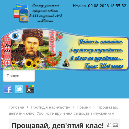
Неділя, 09.08.2026
18:55:53
Версія для
слабозорих
Розширений
пошук
Головна
Протидія насильству
Новини
Прощавай,
дев'ятий клас! Урочисте вручення свідоцтв випускникам
Прощавай, дев'ятий клас!