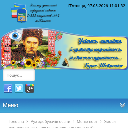
П'ятниця, 07.08.2026
11:01:53
Версія для
слабозорих
Розширений
пошук
Меню
Головна
Рух здобувачів освіти
Меню верт
Умови
доступності закладу освіти для навчання осіб з