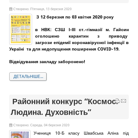
Створено: П'ятниця, 13 березня 2020
З 12 березня по 03 квітня 2020 року
в НВК: СЗШ І-ІІІ ст.-гімназії м. Гайсин
оголошено карантин з приводу
загрози епідемії коронавірусної інфекції в
Україні та для недопущення поширення COVID-19.
Відвідування закладу заборонено!
ДЕТАЛЬНІШЕ...
Районний конкурс “Космос.
Людина. Духовність”
Створено: Середа, 04 березня 2020
Учениця 10-Б класу Швабська Аліна під