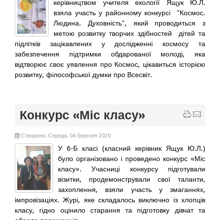
керівництвом учителя екології Ящук Ю.Л.
взяла участь у районному конкурсі "Космос.
Людина. Духовність", який проводиться з
метою розвитку творчих здібностей дітей та
підлітків зацікавлених у дослідженні космосу та
забезпечення підтримки обдарованої молоді, яка
відтворює своє уявлення про Космос, цікавиться історією
розвитку, філософської думки про Всесвіт.
Конкурс «Міс класу»
Створено: Середа, 04 березня 2020
У 6-Б класі (класний керівник Ящук Ю.Л.)
було організовано і проведено конкурс «Міс
класу». Учасниці конкурсу підготували
візитки, продемонстрували свої таланти,
захоплення, взяли участь у змаганнях,
імпровізаціях. Журі, яке складалось виключно із хлопців
класу, гідно оцінило старання та підготовку дівчат та