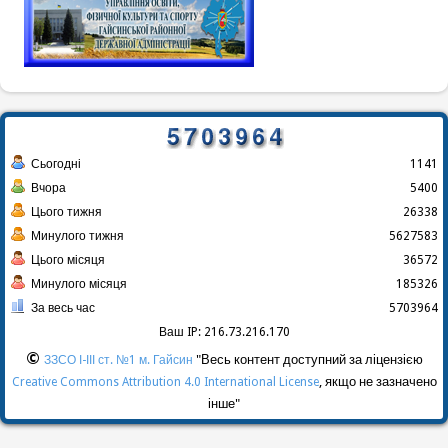
Сьогодні
1141
Вчора
5400
Цього тижня
26338
Минулого тижня
5627583
Цього місяця
36572
Минулого місяця
185326
За весь час
5703964
Ваш IP: 216.73.216.170
©
"Весь контент доступний за ліцензією
ЗЗСО І-ІІІ ст. №1 м. Гайсин
, якщо не зазначено
Creative Commons Attribution 4.0 International License
інше"