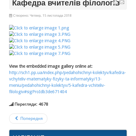
Кафедра вчителів філологів
Створено: Четвер, 15 листопада 2018
View the embedded image gallery online at:
http://sch1.pp.ua/index.php/pedahohichnyi-kolektyv/kafedra-
vchyteliv-matematyky-fizyky-ta-informatyky/13-
meniu/pedahohichnyi-kolektyv/5-kafedra-vchiteliv-
filologiv#sigProIdb3de671404
Перегляди: 4678
Попередня