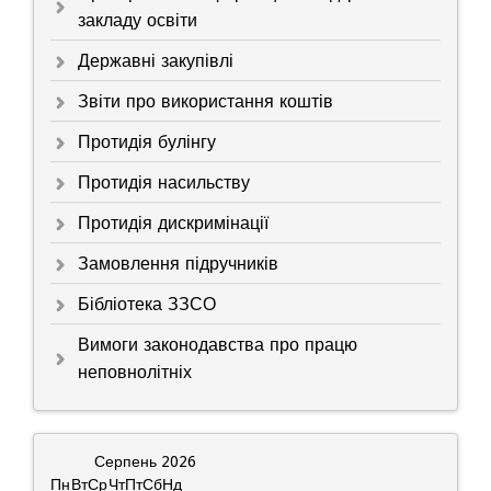
закладу освіти
Державні закупівлі
Звіти про використання коштів
Протидія булінгу
Протидія насильству
Протидія дискримінації
Замовлення підручників
Бібліотека ЗЗСО
Вимоги законодавства про працю
неповнолітніх
Серпень
2026
Пн
Вт
Ср
Чт
Пт
Сб
Нд