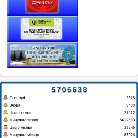
Сьогодні
3815
Вчора
5400
Цього тижня
29012
Минулого тижня
5627583
Цього місяця
39246
Минулого місяця
185326