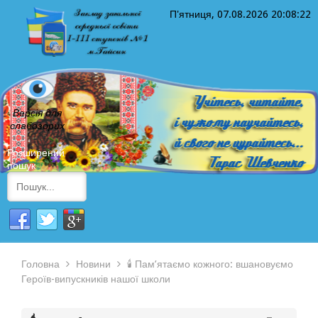
П'ятниця, 07.08.2026
20:08:22
Версія для
слабозорих
Розширений
пошук
Головна
Новини
🕯️ Пам’ятаємо кожного: вшановуємо
Героїв-випускників нашої школи