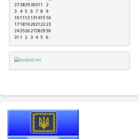
27
28
29
30
31
1
2
3
4
5
6
7
8
9
10
11
12
13
14
15
16
17
18
19
20
21
22
23
24
25
26
27
28
29
30
31
1
2
3
4
5
6