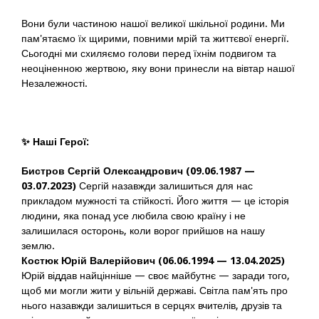
Вони були частиною нашої великої шкільної родини. Ми
пам'ятаємо їх щирими, повними мрій та життєвої енергії.
Сьогодні ми схиляємо голови перед їхнім подвигом та
неоціненною жертвою, яку вони принесли на вівтар нашої
Незалежності.
✨
Наші Герої:
Бистров Сергій Олександрович (09.06.1987 —
03.07.2023)
Сергій назавжди залишиться для нас
прикладом мужності та стійкості. Його життя — це історія
людини, яка понад усе любила свою країну і не
залишилася осторонь, коли ворог прийшов на нашу
землю.
Костюк Юрій Валерійович (06.06.1994 — 13.04.2025)
Юрій віддав найцінніше — своє майбутнє — заради того,
щоб ми могли жити у вільній державі. Світла пам'ять про
нього назавжди залишиться в серцях вчителів, друзів та