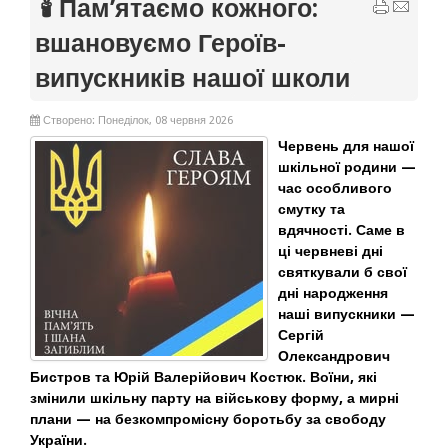
🕯️ Пам’ятаємо кожного:
вшановуємо Героїв-
випускників нашої школи
Створено: Понеділок, 08 червня 2026
Червень для нашої
шкільної родини —
час особливого
смутку та
вдячності. Саме в
ці червневі дні
святкували б свої
дні народження
наші випускники —
Сергій
Олександрович
Бистров та Юрій Валерійович Костюк. Воїни, які
змінили шкільну парту на військову форму, а мирні
плани — на безкомпромісну боротьбу за свободу
України.