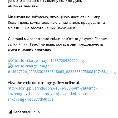
усіх, хто знав його як людину великої душі.
🙏
Вічна пам'ять
Ми ніколи не забудемо, якою ціною дається наш мир.
Кожен день, кожна можливість навчатися, працювати та
мріяти — це заслуга наших Захисників.
Сьогодні ми запалюємо свічки пам’яті та дякуємо Героям
за їхній чин.
Герої не вмирають, вони продовжують
жити в наших спогадах.
View the embedded image gallery online at:
http://sch1.pp.ua/index.php/10-n/888-pam-yataemo-
kozhnogo-vshanovuemo-gerojiv-vipusknikiv-nashoji-
shkoli#sigProId277d68fd3e
Перегляди: 696