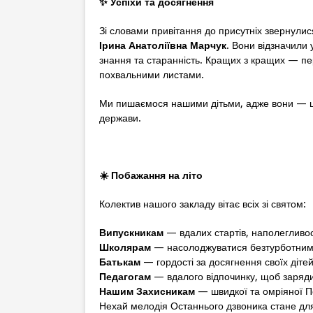
✨
Успіхи та досягнення
Зі словами привітання до присутніх звернули
Ірина Анатоліївна Марчук
. Вони відзначили 
знання та старанність. Кращих з кращих — пе
похвальними листами.
Ми пишаємося нашими дітьми, адже вони — це 
держави.
☀️
Побажання на літо
Колектив нашого закладу вітає всіх зі святом:
Випускникам
— вдалих стартів, наполегливост
Школярам
— насолоджуватися безтурботними
Батькам
— гордості за досягнення своїх діте
Педагогам
— вдалого відпочинку, щоб заряди
Нашим Захисникам
— швидкої та омріяної П
Нехай мелодія Останнього дзвоника стане для