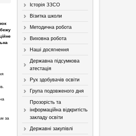
Історія ЗЗСО
Візитка школи
мок
Методична робота
убежу
ційне
Виховна робота
льна
Наші досягнення
Державна підсумкова
атестація
ня
Рух здобувачів освіти
в.
Група подовженого дня
ьна
Прозорість та
інформаційна відкритість
закладу освіти
ам за
Державні закупівлі