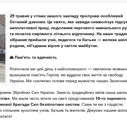
29 травня у стінах нашого закладу пролунав особливий
Останній дзвоник. Це свято, яке завжди символізує підсу
наполегливої праці, подолання чергового навчального р
та початок омріяного літнього відпочинку. На наше тради
зібрання прийшли учні, педагоги та батьки — велика шкі
родина, об’єднана вірою у світле майбутнє.
🙏
Пам'ять та вдячність
Розпочали ми цей день з найголовнішого — хвилиною мовчан
вшанували пам’ять Героїв, які віддали своє життя за свободу
України. Ми схиляємо голови перед мужністю наших Захисникі
римки Збройних Сил України. Замість традиційних квітів наша шкіл
ітів»
. Ми мали честь вітати на святі представників
10-го окремого
мової бригади Сил безпілотних систем
. Саме їм ми з гордістю
 спільним зусиллям учнів, батьків та вчителів. Дякуємо нашим воїн
чатися!