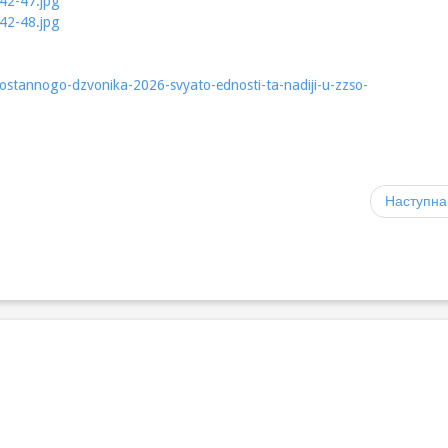
ostannogo-dzvonika-2026-svyato-ednosti-ta-nadiji-u-zzso-
Наступна