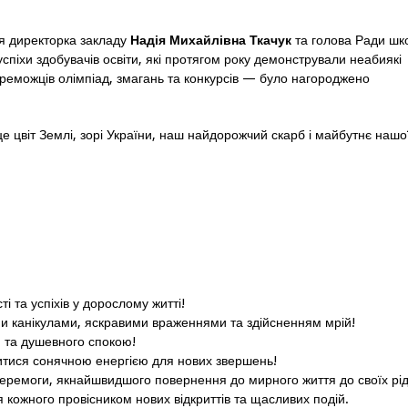
ся директорка закладу
Надія Михайлівна Ткачук
та голова Ради шк
успіхи здобувачів освіти, які протягом року демонстрували неабиякі
реможців олімпіад, змагань та конкурсів — було нагороджено
цвіт Землі, зорі України, наш найдорожчий скарб і майбутнє нашо
і та успіхів у дорослому житті!
 канікулами, яскравими враженнями та здійсненням мрій!
й та душевного спокою!
тися сонячною енергією для нових звершень!
еремоги, якнайшвидшого повернення до мирного життя до своїх рід
 кожного провісником нових відкриттів та щасливих подій.