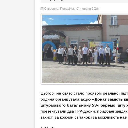
Створено: Понеділок, 01 червня 2026
Цьогорічне свято стало проявом реальної підт
родина організувала акцію
«Донат замість кв
штурмового батальйону 59-ї окремої штур
презентували два FPV-дрони, придбані завдяки
захист, за кожний світанок і за можливість нав