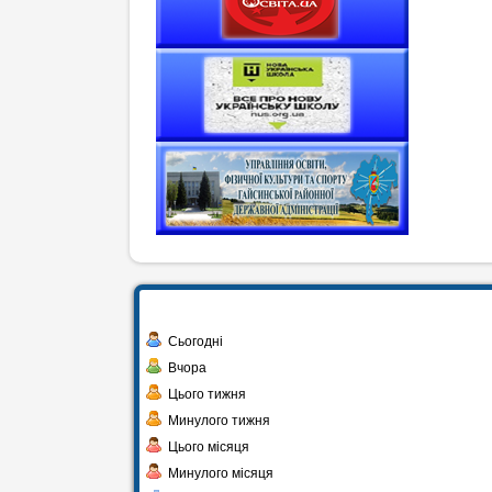
Сьогодні
Вчора
Цього тижня
Минулого тижня
Цього місяця
Минулого місяця