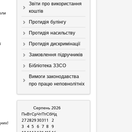
Звіти про використання
коштів
оли
Протидія булінгу
Протидія насильству
Протидія дискримінації
ї
Замовлення підручників
Бібліотека ЗЗСО
Вимоги законодавства
про працю неповнолітніх
Серпень
2026
Пн
Вт
Ср
Чт
Пт
Сб
Нд
27
28
29
30
31
1
2
них!
3
4
5
6
7
8
9