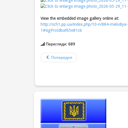
View the embedded image gallery online at:
http://sch1.pp.ua/index.php/10-n/884-melodiya-
1#sigProIdbaf65e81cb
Перегляди: 689
Попередня