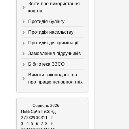
Звіти про використання
коштів
Протидія булінгу
Протидія насильству
Протидія дискримінації
Замовлення підручників
Бібліотека ЗЗСО
Вимоги законодавства
про працю неповнолітніх
Серпень
2026
Пн
Вт
Ср
Чт
Пт
Сб
Нд
27
28
29
30
31
1
2
3
4
5
6
7
8
9