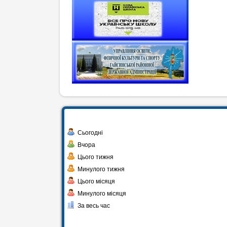
Сьогодні
Вчора
Цього тижня
Минулого тижня
Цього місяця
Минулого місяця
За весь час