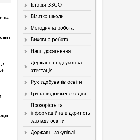
Історія ЗЗСО
Візитка школи
я на
Методична робота
льті
Виховна робота
Наші досягнення
Державна підсумкова
де
атестація
ше
Рух здобувачів освіти
Група подовженого дня
м
Прозорість та
інформаційна відкритість
одні
закладу освіти
Державні закупівлі