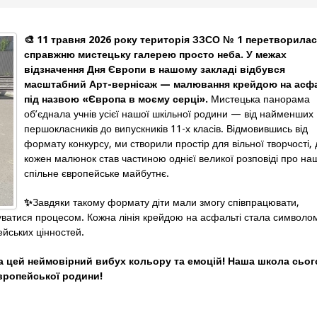
🎨
11 травня 2026 року територія ЗЗСО № 1 перетворилас
справжню мистецьку галерею просто неба. У межах
відзначення Дня Європи в нашому закладі відбувся
масштабний Арт-вернісаж — малювання крейдою на асфа
під назвою «Європа в моєму серці».
Мистецька панорама
об’єднала учнів усієї нашої шкільної родини — від найменших
першокласників до випускників 11-х класів. Відмовившись від
формату конкурсу, ми створили простір для вільної творчості, 
кожен малюнок став частиною однієї великої розповіді про на
спільне європейське майбутнє.
✨
Завдяки такому формату діти мали змогу співпрацювати,
ватися процесом. Кожна лінія крейдою на асфальті стала символо
ейських цінностей.
за цей неймовірний вибух кольору та емоцій! Наша школа сьог
вропейської родини!