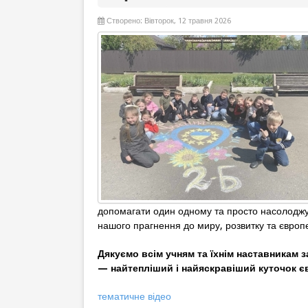
Створено: Вівторок, 12 травня 2026
допомагати один одному та просто насолоджу
нашого прагнення до миру, розвитку та європ
Дякуємо всім учням та їхнім наставникам 
— найтепліший і найяскравіший куточок є
тематичне відео