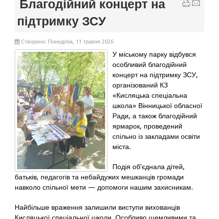
Благодійний концерт на
підтримку ЗСУ
Створено: Понеділок, 11 травня 2026
У міському парку відбувся
особливий благодійний
концерт на підтримку ЗСУ,
організований КЗ
«Кисляцька спеціальна
школа» Вінницької обласної
Ради, а також благодійний
ярмарок, проведений
спільно із закладами освіти
міста.
Подія об’єднала дітей,
батьків, педагогів та небайдужих мешканців громади
навколо спільної мети — допомоги нашим захисникам.
Найбільше враження залишили виступи вихованців
Кисляцької спеціальної школи. Особливо щемливими та