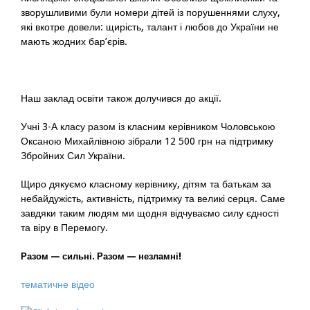
зворушливими були номери дітей із порушеннями слуху,
які вкотре довели: щирість, талант і любов до України не
мають жодних бар’єрів.
Наш заклад освіти також долучився до акції.
Учні 3-А класу разом із класним керівником Чоловською
Оксаною Михайлівною зібрали 12 500 грн на підтримку
Збройних Сил України.
Щиро дякуємо класному керівнику, дітям та батькам за
небайдужість, активність, підтримку та великі серця. Саме
завдяки таким людям ми щодня відчуваємо силу єдності
та віру в Перемогу.
Разом — сильні. Разом — незламні!
тематичне відео