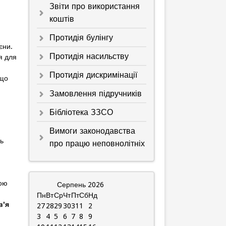
Звіти про використання
коштів
Протидія булінгу
єни.
Протидія насильству
я для
Протидія дискримінації
 що
Замовлення підручників
Бібліотека ЗЗСО
Вимоги законодавства
ь
про працю неповнолітніх
рою
Серпень
2026
Пн
Вт
Ср
Чт
Пт
Сб
Нд
в'я
27
28
29
30
31
1
2
3
4
5
6
7
8
9