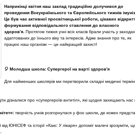
Наприкінці квітня наш заклад традиційно долучився до
проведення Всеукраїнського та Європейського тижнів імуніз
Це був час активної просвітницької роботи, цікавих відкритт
формування відповідального ставлення до власного
здоров’я.
Протягом тижня учні всіх класів брали участь у заходах
адаптованих до їхнього віку та інтересів. Адже знання про те, як
працює наш організм — це найкращий захист!
🎈
Молодша школа: Супергерої на варті здоров’я
Для найменших школярів ми перетворили складні медичні термін
іти дізналися про «супергероїв-антитіл», які щодня захищають нас 
нітет»:
творчість учнів розгорнулася у фоє школи, де кожен предст
 від ЮНІСЕФ та історії «Каю: У лікаря» допоміг малечі зрозуміти, щ
.