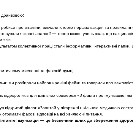
и драйвовою:
ебиси про вітаміни, вивчали історію перших вакцин та правила гігі
стовували яскраві аналогії — тепер кожен учень знає, що вакцинаці
'язів.
льтатом колективної праці стали інформативні інтерактивні папки,
ритичному мисленні та фаховій думці:
ть»:
ми розбирали найпоширеніші фейки та говорили про важливіст
х відеороликів для шкільних соцмереж «3 факти про імунізацію, які
в відкритий діалог «Запитай у лікаря» зі шкільною медичною сест
отримати фахові відповіді на всі хвилюючі питання.
м’ятайте: імунізація — це безпечний шлях до збереження здоро