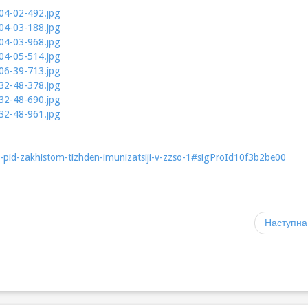
-pid-zakhistom-tizhden-imunizatsiji-v-zzso-1#sigProId10f3b2be00
Наступна