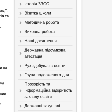
Історія ЗЗСО
ації.
Візитка школи
ів та
Методична робота
,
Виховна робота
Наші досягнення
Державна підсумкова
атестація
Рух здобувачів освіти
и на
Група подовженого дня
від
Прозорість та
інформаційна відкритість
авив
закладу освіти
о
Державні закупівлі