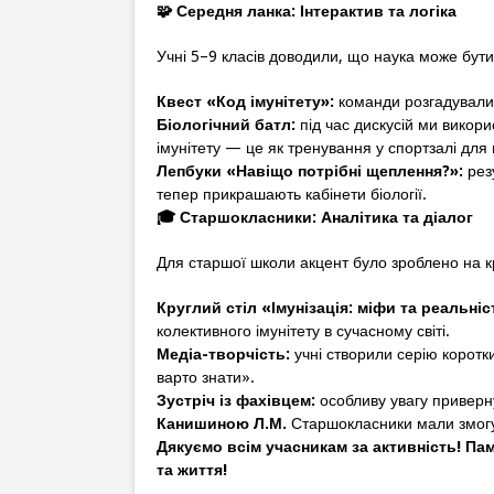
🧩
Середня ланка: Інтерактив та логіка
Учні 5–9 класів доводили, що наука може бут
Квест «Код імунітету»:
команди розгадували р
Біологічний батл:
під час дискусій ми викори
імунітету — це як тренування у спортзалі для м
Лепбуки «Навіщо потрібні щеплення?»:
резу
тепер прикрашають кабінети біології.
🎓
Старшокласники: Аналітика та діалог
Для старшої школи акцент було зроблено на к
Круглий стіл «Імунізація: міфи та реальніс
колективного імунітету в сучасному світі.
Медіа-творчість:
учні створили серію коротки
варто знати».
Зустріч із фахівцем:
особливу увагу приверну
Канишиною Л.М.
Старшокласники мали змогу 
Дякуємо всім учасникам за активність! Па
та життя!