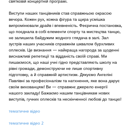
святковій концертній програмі.
Виступи наших танцівників став справжньою окрасою
вечора. Кожен рух, кожна фігура та щира усмішка
випромінювали драйв і впевненість. Феєрична постановка,
що поєднала в собі елементи спорту та мистецтва танцю,
не залишила байдужим жодного глядача в залі. Зал
зустрів наших учасників справжнім шквалом бурхливих
оплесків. Це визнання — найкраща нагорода за щоденні
виснажливі репетиції та відданість своїй справі. Ми
пишаємося, що наші учні гідно представляють школу на
рівні громади, демонструючи не лише спортивну
підготовку, а й справжній артистизм. Дякуємо Ангеліні
Павлівні за професіоналізм та натхнення, яке вона дарує
своїм вихованцям! Ви — справжнє джерело енергії
нашого закладу! Бажаємо нашим танцівникам нових
виступів, гучних оплесків та нескінченної любові до танцю!
тематичне відео
тематичне відео 2