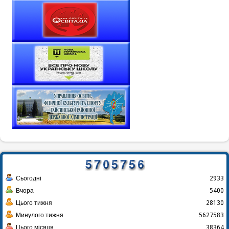
Сьогодні
2933
Вчора
5400
Цього тижня
28130
Минулого тижня
5627583
Цього місяця
38364