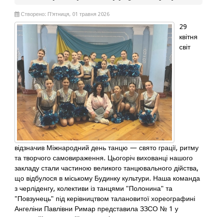
Створено: П'ятниця, 01 травня 2026
29
квітня
світ
відзначив Міжнародний день танцю — свято грації, ритму
та творчого самовираження. Цьогоріч вихованці нашого
закладу стали частиною великого танцювального дійства,
що відбулося в міському Будинку культури. Наша команда
з черліденгу, колективи із танцями "Полонина" та
"Повзунець" під керівництвом талановитої хореографині
Ангеліни Павлівни Римар представила ЗЗСО № 1 у